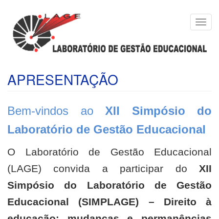
Pular
Toggl
para
navig
o
conteúdo
principal
APRESENTAÇÃO
Bem-vindos ao
XII Simpósio do
Laboratório de Gestão Educacional
O Laboratório de Gestão Educacional
(LAGE) convida a participar do
XII
Simpósio do Laboratório de Gestão
Educacional (SIMPLAGE) – Direito à
educação: mudanças e permanências